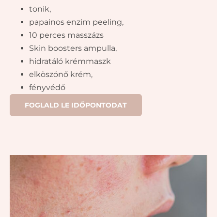
tonik,
papainos enzim peeling,
10 perces masszázs
Skin boosters ampulla,
hidratáló krémmaszk
elköszönő krém,
fényvédő
FOGLALD LE IDŐPONTODAT