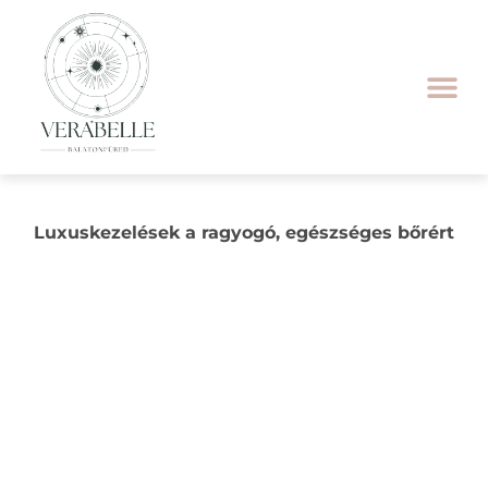
Luxuskezelések a ragyogó, egészséges bőrért
Bruno Vassari –
Professzionális
kozmetikumok a szépség
és a bőrápolás
szolgálatában
A Bruno Vassari világszerte elismert