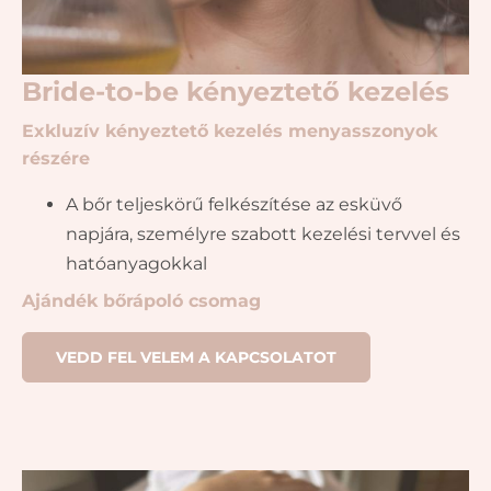
Bride-to-be kényeztető kezelés
Exkluzív kényeztető kezelés menyasszonyok
részére
A bőr teljeskörű felkészítése az esküvő
napjára, személyre szabott kezelési tervvel és
hatóanyagokkal
Ajándék bőrápoló csomag
VEDD FEL VELEM A KAPCSOLATOT