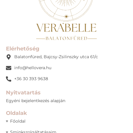
Elérhetőség
Balatonfüred, Bajcsy-Zsilinszky utca 61/c
info@hellovera.hu
+36 30 393 9638
Nyitvatartás
Egyéni bejelentkezés alapján
Oldalak
Főoldal
Sminkszolgáltatásaim