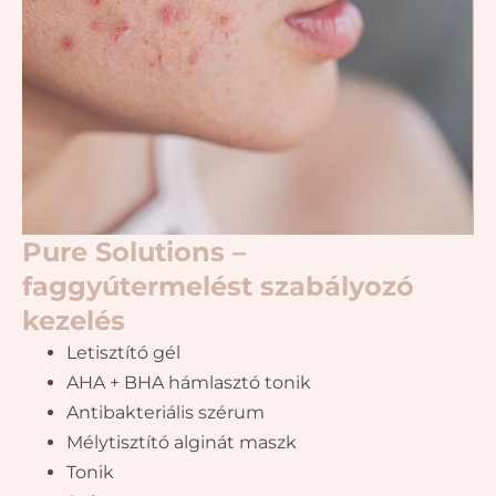
Pure Solutions –
faggyútermelést szabályozó
kezelés
Letisztító gél
AHA + BHA hámlasztó tonik
Antibakteriális szérum
Mélytisztító alginát maszk
Tonik