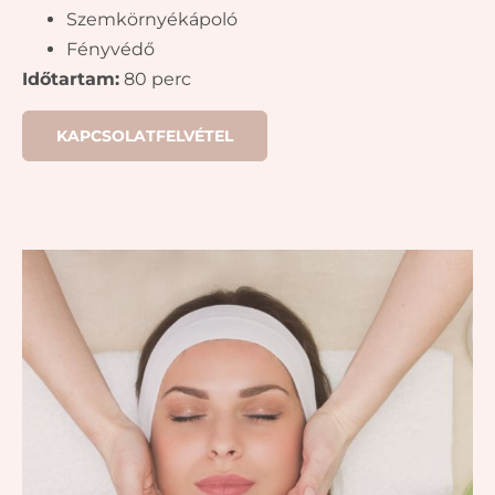
Szemkörnyékápoló
Fényvédő
Időtartam:
80 perc
KAPCSOLATFELVÉTEL