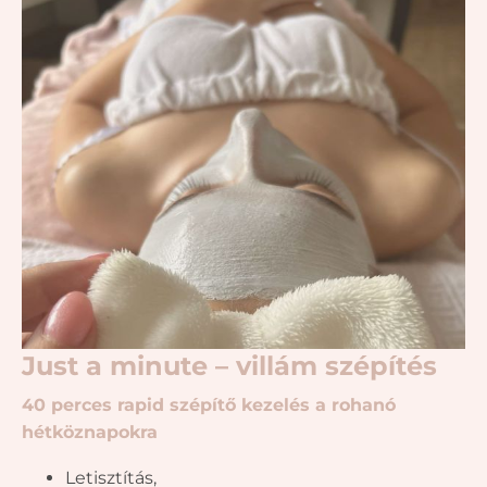
Just a minute – villám szépítés
40 perces rapid szépítő kezelés a rohanó
hétköznapokra
Letisztítás,