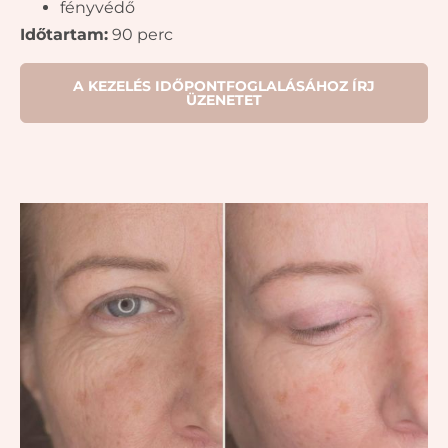
fényvédő
Időtartam:
90 perc
A KEZELÉS IDŐPONTFOGLALÁSÁHOZ ÍRJ
ÜZENETET