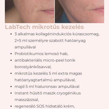
LabTech mikrotűs kezelés
3 alkalmas kollagénindukciós kúrascsomag,
2×5 ml személyre szabott hatóanyag
ampullával
Probiotikumos lemosó hab,
antibakteriális micro-peel tonik
borostyánkősavval,
mikrotűs kezelés 5 ml extra magas
hatóanyagtartalmú ampullával,
majd 5 ml hialuronsav ampullával
Instant hűsítő maszk cryogénikus
masszázzsal,
regeneráló SOS hidratáló krém,