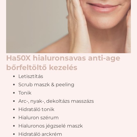
Ha50X hialuronsavas anti-age
bőrfeltöltő kezelés
Letisztítás
Scrub maszk & peeling
Tonik
Arc-, nyak-, dekoltázs masszázs
Hidratáló tonik
Hialuron szérum
Hialuronos jégzselé maszk
Hidratáló arckrém