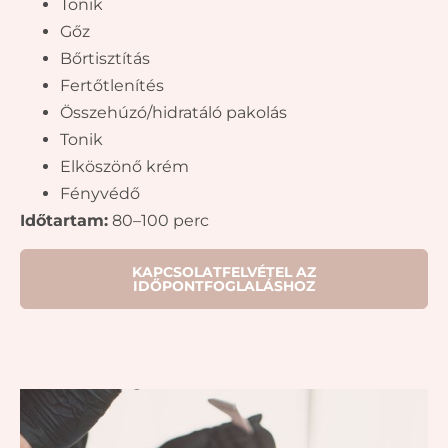
Tonik
Gőz
Bőrtisztítás
Fertőtlenítés
Összehúzó/hidratáló pakolás
Tonik
Elköszönő krém
Fényvédő
Időtartam:
80–100 perc
KAPCSOLATFELVÉTEL AZ
IDŐPONTFOGLALÁSHOZ