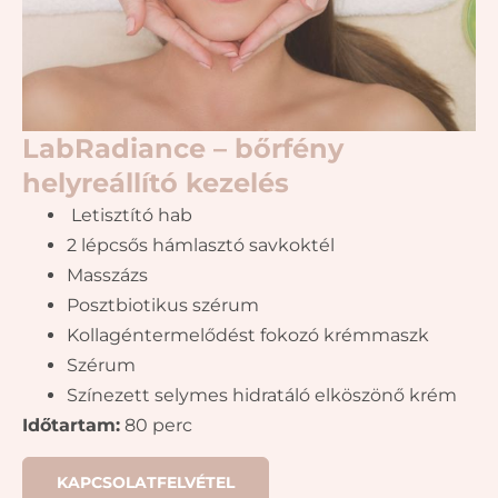
LabRadiance – bőrfény
helyreállító kezelés
Letisztító hab
2 lépcsős hámlasztó savkoktél
Masszázs
Posztbiotikus szérum
Kollagéntermelődést fokozó krémmaszk
Szérum
Színezett selymes hidratáló elköszönő krém
Időtartam:
80 perc
KAPCSOLATFELVÉTEL