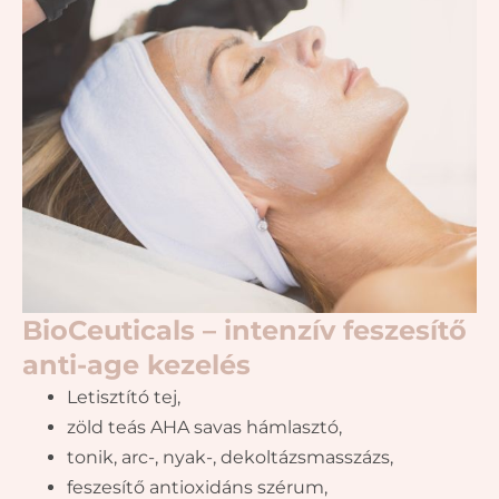
BioCeuticals – intenzív feszesítő
anti-age kezelés
Letisztító tej,
zöld teás AHA savas hámlasztó,
tonik, arc-, nyak-, dekoltázsmasszázs,
feszesítő antioxidáns szérum,