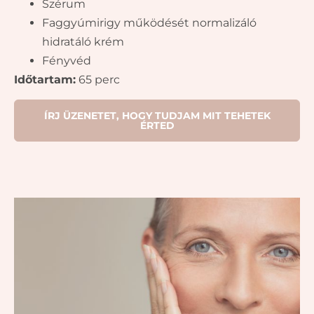
Szérum
Faggyúmirigy működését normalizáló
hidratáló krém
Fényvéd
Időtartam:
65 perc
ÍRJ ÜZENETET, HOGY TUDJAM MIT TEHETEK
ÉRTED