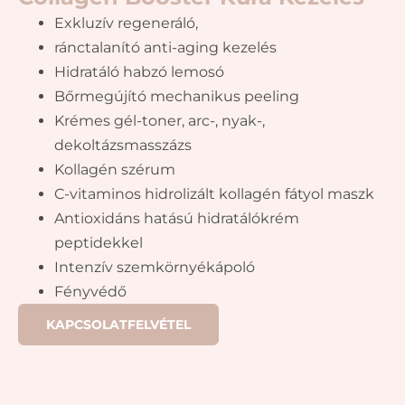
Exkluzív regeneráló,
ránctalanító anti-aging kezelés
Hidratáló habzó lemosó
Bőrmegújító mechanikus peeling
Krémes gél-toner, arc-, nyak-,
dekoltázsmasszázs
Kollagén szérum
C-vitaminos hidrolizált kollagén fátyol maszk
Antioxidáns hatású hidratálókrém
peptidekkel
Intenzív szemkörnyékápoló
Fényvédő
KAPCSOLATFELVÉTEL