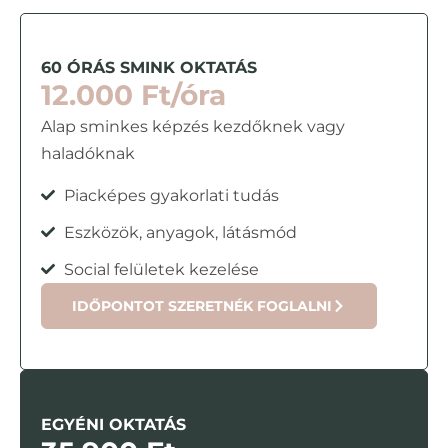
60 ÓRÁS SMINK OKTATÁS
12.000 Ft/óra
Alap sminkes képzés kezdőknek vagy
haladóknak
Piacképes gyakorlati tudás
Eszközök, anyagok, látásmód
Social felületek kezelése
IDŐPONTOT SZERETNÉK FOGLALNI
EGYÉNI OKTATÁS