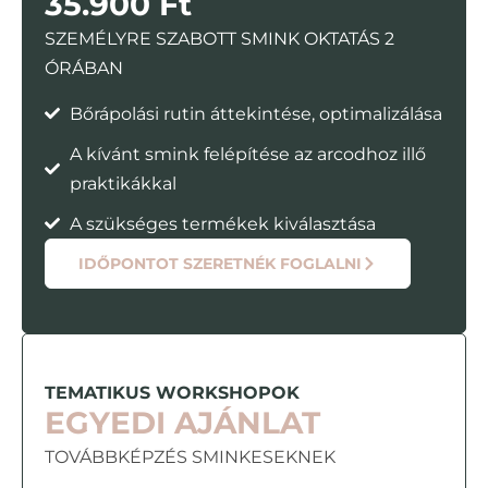
35.900 Ft
SZEMÉLYRE SZABOTT SMINK OKTATÁS 2
ÓRÁBAN
Bőrápolási rutin áttekintése, optimalizálása
A kívánt smink felépítése az arcodhoz illő
praktikákkal
A szükséges termékek kiválasztása
IDŐPONTOT SZERETNÉK FOGLALNI
TEMATIKUS WORKSHOPOK
EGYEDI AJÁNLAT
TOVÁBBKÉPZÉS SMINKESEKNEK