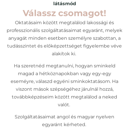
látásmód
Válassz csomagot!
Oktatásaim között megtalálod lakossági és
professzionális szolgáltatásaimat egyaránt, melyek
anyagát minden esetben személyre szabottan, a
tudásszintet és előképzettséget figyelembe véve
alakítok ki.
Ha szeretnéd megtanulni, hogyan sminkeld
magad a hétköznapokban vagy egy-egy
eseméyre, válaszd egyéni sminkoktatásom. Ha
viszont mások szépségéhez járulnál hozzá,
továbbképzéseim között megtalálod a neked
valót.
Szolgáltatásaimat angol és magyar nyelven
egyaránt kérheted.